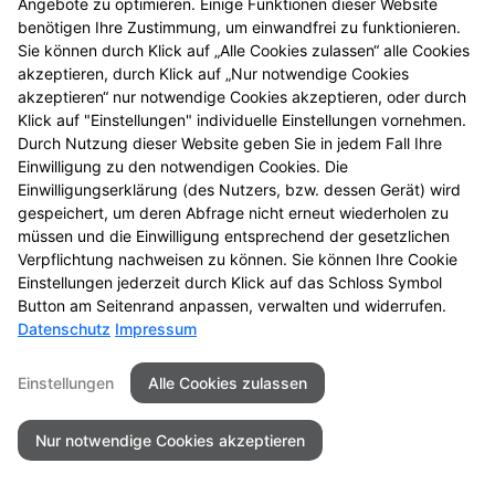
Wenn Sie uns per Kontaktformular oder per
Angebote zu optimieren. Einige Funktionen dieser Website
Vorbestellungsformular Anfragen zukommen lassen,
benötigen Ihre Zustimmung, um einwandfrei zu funktionieren.
Sie können durch Klick auf „Alle Cookies zulassen“ alle Cookies
werden Ihre Angaben aus dem Formular inklusive der
akzeptieren, durch Klick auf „Nur notwendige Cookies
von Ihnen dort angegebenen Kontaktdaten zwecks
akzeptieren“ nur notwendige Cookies akzeptieren, oder durch
Bearbeitung der Anfragen/Vorbestellung für den Fall
Klick auf "Einstellungen" individuelle Einstellungen vornehmen.
von Anschlussfragen bei uns gespeichert. Diese
Durch Nutzung dieser Website geben Sie in jedem Fall Ihre
Daten geben wir nicht ohne Ihre Einwilligung weiter.
Einwilligung zu den notwendigen Cookies. Die
Einwilligungserklärung (des Nutzers, bzw. dessen Gerät) wird
Einsatz von Buchstaben-CAPTCHA „captcha-image“
gespeichert, um deren Abfrage nicht erneut wiederholen zu
Zum Schutz Ihrer Anfragen/Vorbestellungen über das
müssen und die Einwilligung entsprechend der gesetzlichen
Internetformular verwenden wir den Dienst
Verpflichtung nachweisen zu können. Sie können Ihre Cookie
Einstellungen jederzeit durch Klick auf das Schloss Symbol
Buchstaben-CAPTCHA des Unternehmens BCF GmbH
Button am Seitenrand anpassen, verwalten und widerrufen.
(
https://www.b-cf.de/
). Die Abfrage dient der
Datenschutz
Impressum
Unterscheidung, ob die Eingabe durch einen
Menschen oder missbräuchlich durch automatisierte,
Einstellungen
Alle Cookies zulassen
maschinelle Verarbeitung (Bots) erfolgt. Das CAPTCHA
verwendet keine Cookies.
Nur notwendige Cookies akzeptieren
Cookie Zustimmung